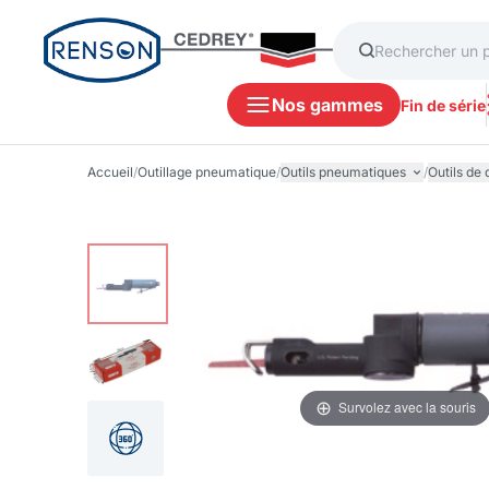
Nos gammes
Fin de série
Accueil
/
Outillage pneumatique
/
Outils pneumatiques
/
Outils de
Survolez avec la souris