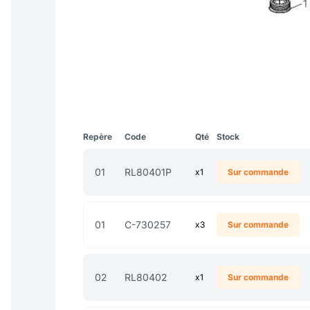
Repère
Code
Qté
Stock
01
RL80401P
x1
Sur commande
01
C-730257
x3
Sur commande
02
RL80402
x1
Sur commande