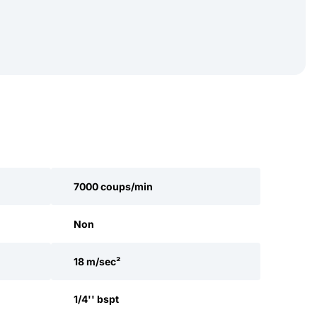
7000 coups/min
Non
18 m/sec²
1/4'' bspt