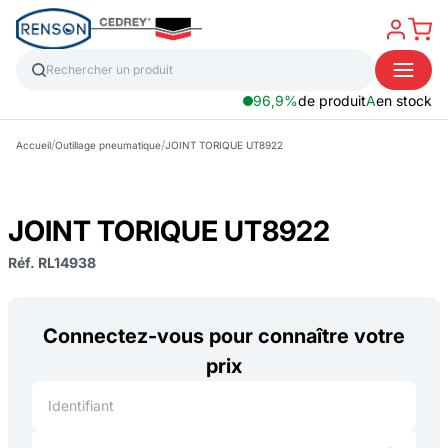
96,9%
de produit
A
en stock
/
/
Accueil
Outillage pneumatique
JOINT TORIQUE UT8922
JOINT TORIQUE UT8922
Réf. RL14938
Connectez-vous pour connaître votre
prix