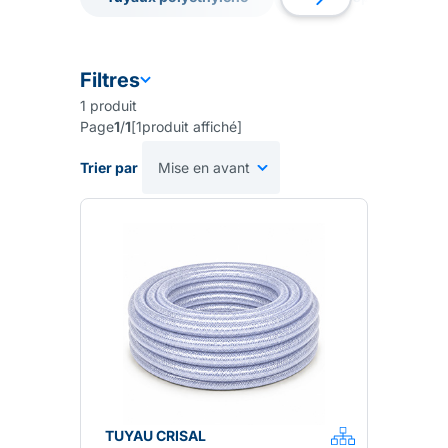
Tuyaux polyethylene
Tuyaux spiralés
Filtres
1
produit
Page
1
/
1
[
1
produit affiché
]
Trier par
TUYAU CRISAL