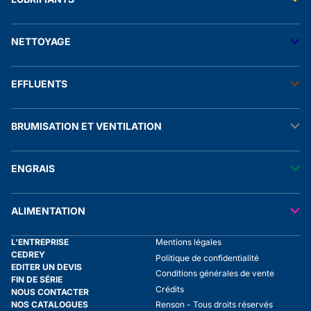
Accessoires électriques
Stockage fuel
Manomètres
Raccords et autres accessoires
Transfert lubrifiants
Stockage adblue®
NETTOYAGE
Stockage lubrifiants
Transfert produit chimique
Solution de rétention
Stockage biofuel
Nhp eau froide
EFFLUENTS
Nhp eau chaude
Stations de lavage
Aspirateurs
Raclâge lisier
Accessoires nhp
BRUMISATION ET VENTILATION
Malaxage lisier
Nébulisateurs
Tuyaux
Pompes et accessoires lisier
Brumisation
Séparation lisier
ENGRAIS
Ventilation
Aspersion
Transfert engrais
ALIMENTATION
Transfert liquide alimentaire
L'ENTREPRISE
Mentions légales
Stockage liquide alimentaire
CEDREY
Politique de confidentialité
Tuyaux
EDITER UN DEVIS
Conditions générales de vente
FIN DE SÉRIE
Crédits
NOUS CONTACTER
NOS CATALOGUES
Renson - Tous droits réservés