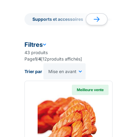
Supports et accessoires
Râcleurs
G
Supports et accessoires
Râcleurs
G
Filtres
43
produits
Page
1
/
4
[
12
produits affichés
]
Trier par
Meilleure vente