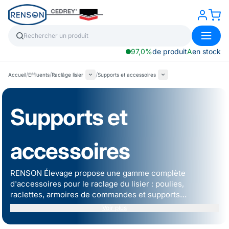
97,0%
de produit
A
en stock
/
/
/
Accueil
Effluents
Raclâge lisier
Supports et accessoires
Supports et
accessoires
RENSON Élevage propose une gamme complète
d'accessoires pour le
raclage du lisier
: poulies,
raclettes, armoires de commandes et supports
s'adaptant à tous types de configurations.
Voir plus