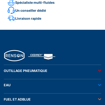
Spécialiste multi-fluides
Un conseiller dédié
Livraison rapide
OUTILLAGE PNEUMATIQUE
Outils pneumatiques
EAU
Accessoires pneumatiques
Transfert de l'eau
FUEL ET ADBLUE
Tuyaux
Stockage de l'eau