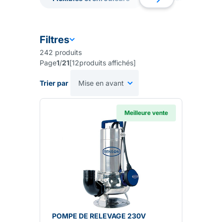
surpresseurs & réservoirs galva
ainsi que nos
pompes
Flexibles et enrouleurs
Pompes de surface
prise de force
pour les utilisateurs de tracteur et tous
nos
flexibles et enrouleurs pour l'eau
.
Filtres
242
produits
Page
1
/
21
[
12
produits affichés
]
Trier par
Meilleure vente
POMPE DE RELEVAGE 230V