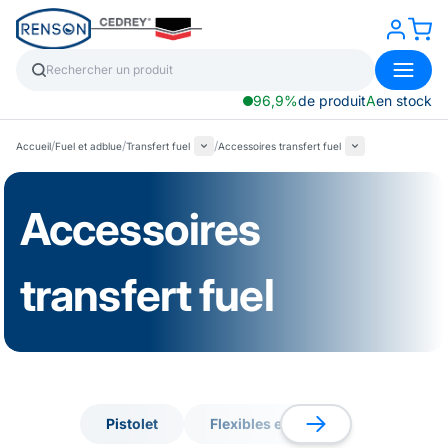
96,9%
de produit
A
en stock
/
/
/
Accueil
Fuel et adblue
Transfert fuel
Accessoires transfert fuel
Accessoires
transfert fuel
Pistolet
Flexibles et raccords
Filtrat
Pistolet
Flexibles et raccords
Filtrat