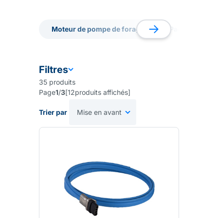
accrue à l'abrasion des particules (sable, résidus de
coquillage...).
Moteur de pompe de forage
Pack de forag
Moteur de pompe de forage
Pack de forag
Filtres
35
produits
Page
1
/
3
[
12
produits affichés
]
Trier par