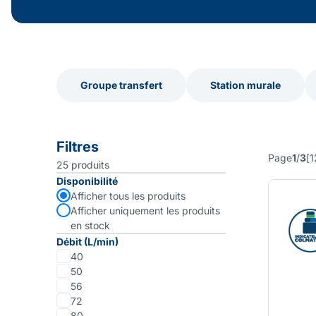
Groupe transfert
Station murale
Groupe transfert
Station murale
Filtres
Page
1
/
3
[
1
25
produits
Disponibilité
Afficher tous les produits
Afficher uniquement les produits
en stock
Débit (L/min)
40
50
56
72
80