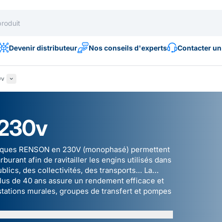
Devenir distributeur
Nos conseils d'experts
Contacter un
0v
 230v
ectriques RENSON en 230V (monophasé) permettent
burant afin de ravitailler les engins utilisés dans
blics, des collectivités, des transports… La
plus de 40 ans assure un rendement efficace et
stations murales
,
groupes de transfert
et
pompes