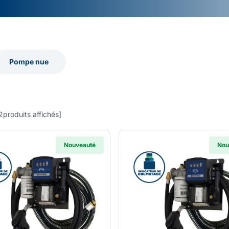
Pompe nue
Pompe nue
2
produits affichés
]
Nouveauté
Nou