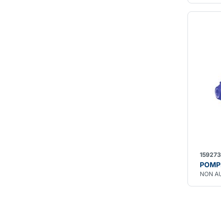
159273
POMPE
NON A