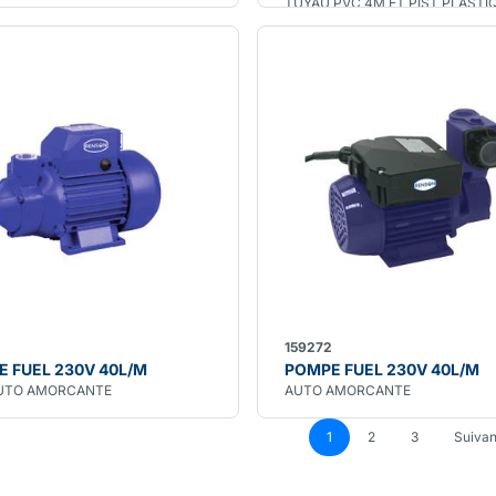
TUYAU PVC 4M ET PIST PLASTI
159272
 FUEL 230V 40L/M
POMPE FUEL 230V 40L/M
UTO AMORCANTE
AUTO AMORCANTE
1
2
3
Suivan