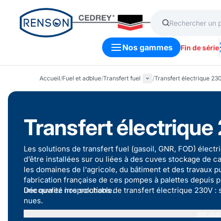
Nos gammes
Fin de série
Accueil
/
Fuel et adblue
/
Transfert fuel
/
Transfert électrique 23
Transfert électrique
Les solutions de transfert fuel (gasoil, GNR, FOD) él
d’être installées sur ou liées à des cuves stockage de car
les domaines de l'agricole, du bâtiment et des travaux pu
fabrication française de ces pompes à palettes depuis 
une qualité irreprochable.
Découvrez nos solutions de transfert électrique 230V :
nues
.
Voir plus