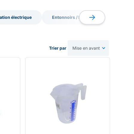
ation électrique
Entonnoirs / brocs
Pulvérisat
ation électrique
Entonnoirs / brocs
Pulvérisat
Trier par