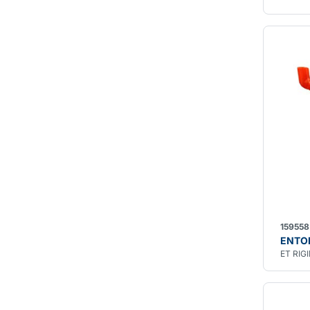
159558
ENTON
ET RIG