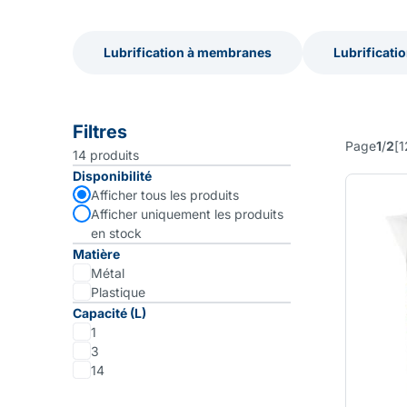
Lubrification à membranes
Lubrificati
Lubrification à membranes
Lubrificati
Filtres
Page
1
/
2
[
1
14
produits
Disponibilité
Afficher tous les produits
Afficher uniquement les produits
en stock
Matière
Métal
Plastique
Capacité (L)
1
3
14