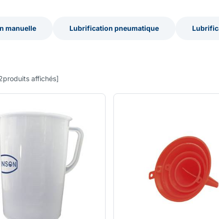
on manuelle
Lubrification pneumatique
Lubrific
on manuelle
Lubrification pneumatique
Lubrific
2
produits affichés
]