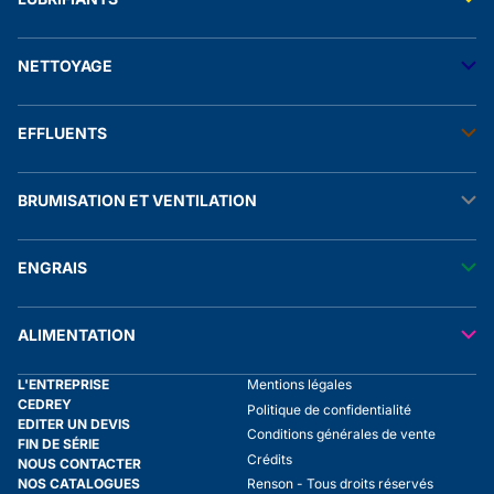
Accessoires électriques
Stockage fuel
Manomètres
Raccords et autres accessoires
Transfert lubrifiants
Stockage adblue®
NETTOYAGE
Stockage lubrifiants
Transfert produit chimique
Solution de rétention
Stockage biofuel
Nhp eau froide
EFFLUENTS
Nhp eau chaude
Stations de lavage
Aspirateurs
Raclâge lisier
Accessoires nhp
BRUMISATION ET VENTILATION
Malaxage lisier
Nébulisateurs
Tuyaux
Pompes et accessoires lisier
Brumisation
Séparation lisier
ENGRAIS
Ventilation
Aspersion
Transfert engrais
ALIMENTATION
Transfert liquide alimentaire
L'ENTREPRISE
Mentions légales
Stockage liquide alimentaire
CEDREY
Politique de confidentialité
Tuyaux
EDITER UN DEVIS
Conditions générales de vente
FIN DE SÉRIE
Crédits
NOUS CONTACTER
NOS CATALOGUES
Renson - Tous droits réservés