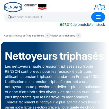
97,0%
de produit
A
en stock
/
/
/
Accueil
Nettoyage
Nhp eau froide
Nettoyeurs triphasés
Nettoyeurs triphasés
Les nettoyeurs haute pression triphasés eau froide
RENSON sont prévus pour les réseaux électriques
utilisant la tension triphasée standard en France (400V).
L'utilisation de la tension triphasée permet à ces
nettoyeurs haute pression de délivrer plus de puissance
et donc d'atteindre des niveaux de pression et de débit
plus importants que les
nettoyeurs monophasés
.
Trouvez facilement le nettoyeur le plus adapté à vos besoins
parmi notre large sélection grâce à notre
guide de choix