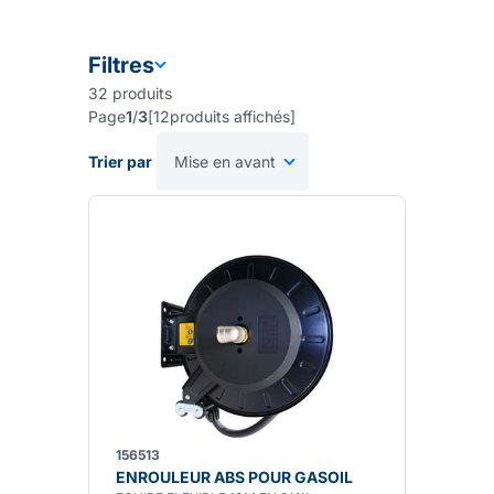
Filtres
32
produits
Page
1
/
3
[
12
produits affichés
]
Trier par
156513
ENROULEUR ABS POUR GASOIL