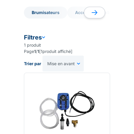
Brumisateurs
Accessoires de brumisation
Brumisateurs
Accessoires de brumisation
Filtres
1
produit
Page
1
/
1
[
1
produit affiché
]
Trier par