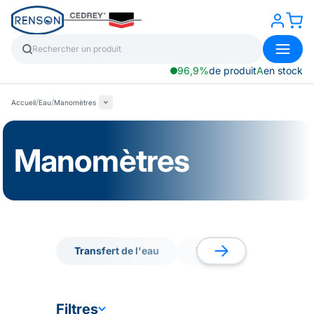
96,9%
de produit
A
en stock
/
/
Accueil
Eau
Manomètres
Manomètres
Transfert de l'eau
Tuyaux
Stockage 
Transfert de l'eau
Tuyaux
Stockage 
Filtres