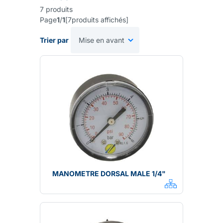
7
produits
Page
1
/
1
[
7
produits affichés
]
Trier par
MANOMETRE DORSAL MALE 1/4"