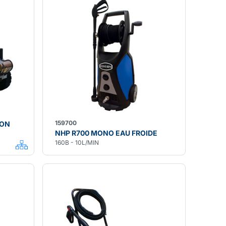
159700
ION
NHP R700 MONO EAU FROIDE
160B - 10L/MIN