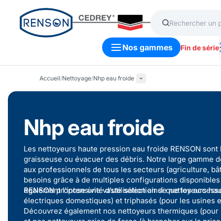
Nos gammes
Fin de série
Accueil
/
Nettoyage
/
Nhp eau froide
Nhp eau froide
Les nettoyeurs haute pression eau froide RENSON sont l
graisseuse ou évacuer des débris. Notre large gamme de
aux professionnels de tous les secteurs (agriculture, bâti
besoins grâce à de multiples configurations disponibles 
également l'intensivité d'utilisation ainsi que les access
RENSON propose une vaste sélection de
nettoyeurs ha
électriques domestiques) et
triphasés
(pour les usines 
Découvrez également nos
nettoyeurs thermiques
(pour 