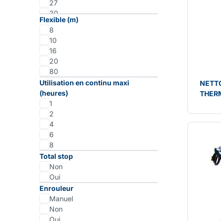
27
30
Flexible (m)
32
8
33
10
16
20
80
Utilisation en continu maxi
NETT
(heures)
THER
1
2
4
6
8
Total stop
Non
Oui
Enrouleur
Manuel
Non
Oui