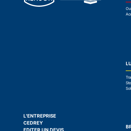
Ou
Ac
L
Tra
Sto
Sol
L'ENTREPRISE
CEDREY
B
EDITER UN DEVIS