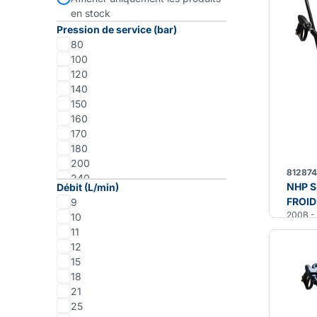
en stock
Pression de service (bar)
80
100
120
140
150
160
170
180
200
812874
240
NHP S
Débit (L/min)
250
FROID
9
200B -
10
11
12
15
18
21
25