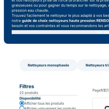
et nos
nettoyeurs prise de force
(à brancher sur la prise
graisseuses ou pour gagner du temps sur le nettoyage,
pression eau chaude
.
Trouvez facilement le nettoyeur le plus adapté à vos bes
notre
guide de choix nettoyeurs haute pression RENS
besoin et vos contraintes et vous recommandons les art
Voir plus
Nettoyeurs monophasés
Nettoyeurs tr
Nettoyeurs monophasés
Nettoyeurs tr
Filtres
Page
1
/
2
[
1
22
produits
Disponibilité
Afficher tous les produits
Afficher uniquement les produits