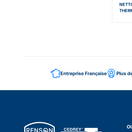
NETT
THER
Entreprise Française
Plus d
O