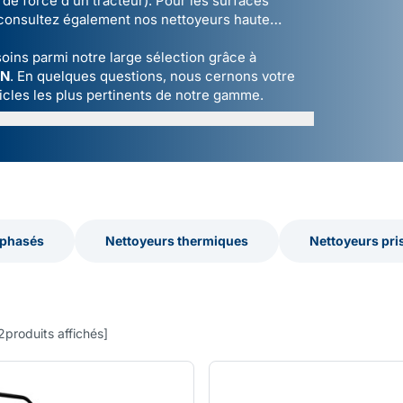
 de force d'un tracteur). Pour les surfaces
 consultez également nos
nettoyeurs haute
oins parmi notre large sélection grâce à
ON
. En quelques questions, nous cernons votre
icles les plus pertinents de notre gamme.
iphasés
Nettoyeurs thermiques
Nettoyeurs pri
iphasés
Nettoyeurs thermiques
Nettoyeurs pri
2
produits affichés
]