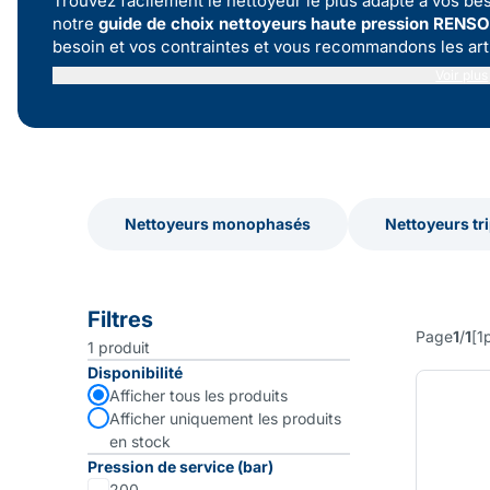
Trouvez facilement le nettoyeur le plus adapté à vos bes
notre
guide de choix nettoyeurs haute pression RENS
besoin et vos contraintes et vous recommandons les art
Voir plus
Nettoyeurs monophasés
Nettoyeurs tr
Nettoyeurs monophasés
Nettoyeurs tr
Filtres
Page
1
/
1
[
1
1
produit
Disponibilité
Afficher tous les produits
Afficher uniquement les produits
en stock
Pression de service (bar)
200