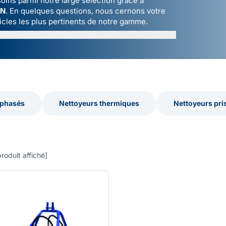
oins parmi notre large sélection grâce à
ON
. En quelques questions, nous cernons votre
icles les plus pertinents de notre gamme.
iphasés
Nettoyeurs thermiques
Nettoyeurs pri
iphasés
Nettoyeurs thermiques
Nettoyeurs pri
produit affiché
]