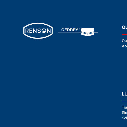
O
Ou
Ac
L
Tra
Sto
Sol