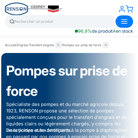
96,9%
de produit
A
en stock
/
/
/
Accueil
Engrais
Transfert engrais
Pompes sur prise de force
Pompes sur prise de
force
Spécialiste des pompes et du marché agricole depuis
1923, RENSON propose une sélection de pompes
spécialement conçues pour le transfert d'engrais et de
liquides clairs ou légèrement chargés, y compris les
insecticides et les fertilisants.
De la
pompe auto-amorçante
à la pompe à diaphragmes
en passant par nos
pompes à engrais prise de force
et