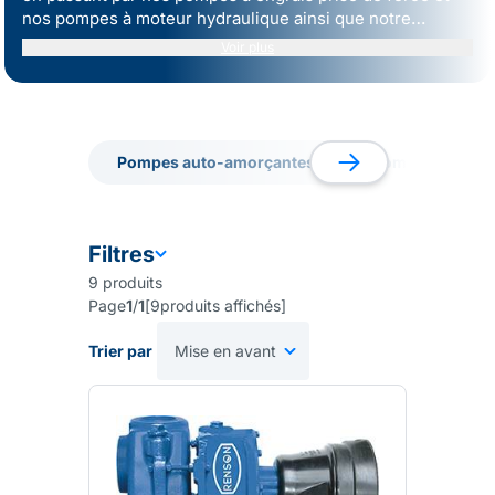
nos
pompes à moteur hydraulique
ainsi que notre
réputée
Pompe ANNOVI®
, notre large gamme couvre
Voir plus
tous les besoins en matière de transfert d'engrais.
Pompes auto-amorçantes
Pompes sur pris
Pompes auto-amorçantes
Pompes sur pris
Filtres
9
produits
Page
1
/
1
[
9
produits affichés
]
Trier par