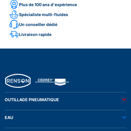
Plus de 100 ans d'expérience
Spécialiste multi-fluides
Un conseiller dédié
Livraison rapide
OUTILLAGE PNEUMATIQUE
Outils pneumatiques
EAU
Accessoires pneumatiques
Transfert de l'eau