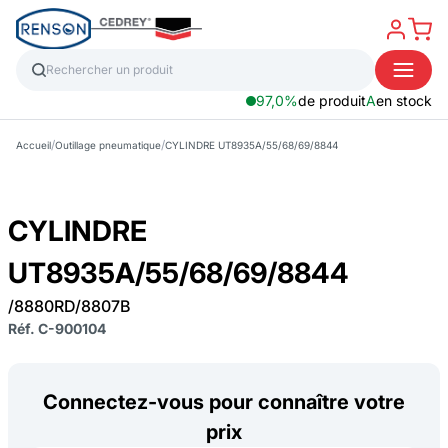
97,0%
de produit
A
en stock
/
/
Accueil
Outillage pneumatique
CYLINDRE UT8935A/55/68/69/8844
CYLINDRE
UT8935A/55/68/69/8844
/8880RD/8807B
Réf. C-900104
Connectez-vous pour connaître votre
prix