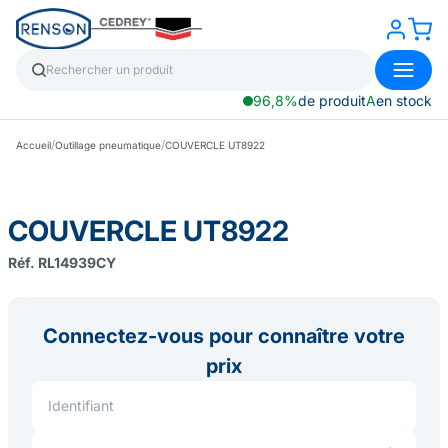
96,8%
de produit
A
en stock
/
/
Accueil
Outillage pneumatique
COUVERCLE UT8922
COUVERCLE UT8922
Réf. RL14939CY
Connectez-vous pour connaître votre
prix