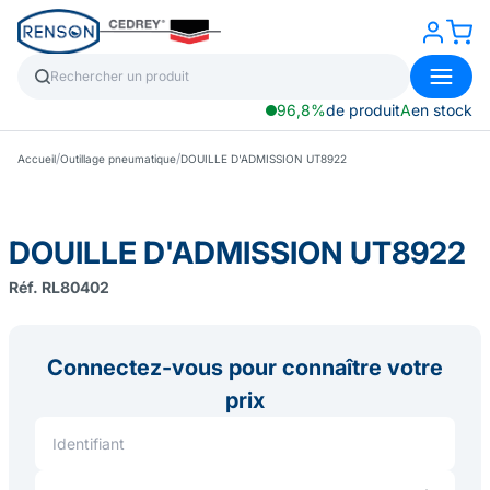
96,8%
de produit
A
en stock
/
/
Accueil
Outillage pneumatique
DOUILLE D'ADMISSION UT8922
DOUILLE D'ADMISSION UT8922
Réf. RL80402
Connectez-vous pour connaître votre
prix