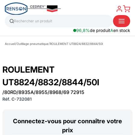
96,8%
de produit
A
en stock
/
/
Accueil
Outillage pneumatique
ROULEMENT UT8824/8832/8844/50I
ROULEMENT
UT8824/8832/8844/50I
/80RD/8935A/8955/8968/69 72915
Réf. C-732081
Connectez-vous pour connaître votre
prix