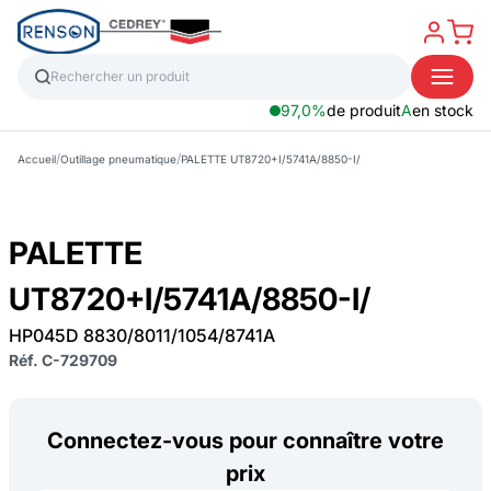
97,0%
de produit
A
en stock
/
/
Accueil
Outillage pneumatique
PALETTE UT8720+I/5741A/8850-I/
PALETTE
UT8720+I/5741A/8850-I/
HP045D 8830/8011/1054/8741A
Réf. C-729709
Connectez-vous pour connaître votre
prix