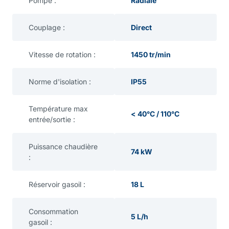
Pompe :
Radiale
Couplage :
Direct
Vitesse de rotation :
1450 tr/min
Norme d'isolation :
IP55
Température max
< 40°C / 110°C
entrée/sortie :
Puissance chaudière
74 kW
:
Réservoir gasoil :
18 L
Consommation
5 L/h
gasoil :