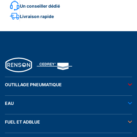
Un conseiller dédié
Livraison rapide
OUTILLAGE PNEUMATIQUE
Outils pneumatiques
EAU
Accessoires pneumatiques
Transfert de l'eau
FUEL ET ADBLUE
Tuyaux
Stockage de l'eau
Raccords et autres accessoires
Transfert fuel