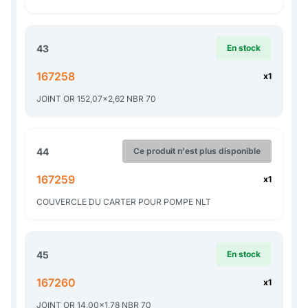
43
En stock
167258
x1
JOINT OR 152,07x2,62 NBR 70
44
Ce produit n'est plus disponible
167259
x1
COUVERCLE DU CARTER POUR POMPE NLT
45
En stock
167260
x1
JOINT OR 14,00x1,78 NBR 70