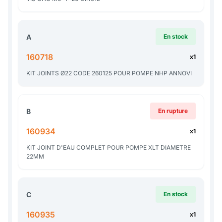
A
En stock
160718
x1
KIT JOINTS Ø22 CODE 260125 POUR POMPE NHP ANNOVI
B
En rupture
160934
x1
KIT JOINT D'EAU COMPLET POUR POMPE XLT DIAMETRE
22MM
C
En stock
160935
x1