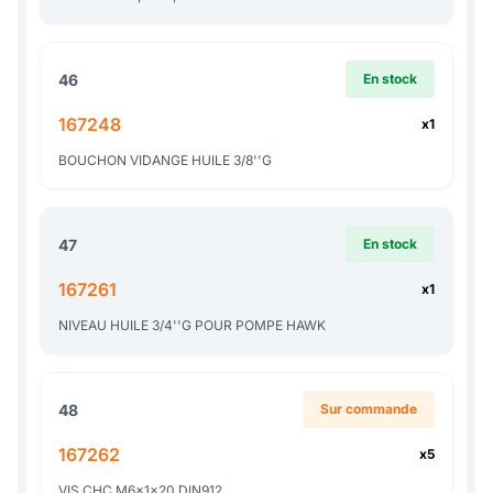
46
En stock
167248
x1
BOUCHON VIDANGE HUILE 3/8''G
47
En stock
167261
x1
NIVEAU HUILE 3/4''G POUR POMPE HAWK
48
Sur commande
167262
x5
VIS CHC M6x1x20 DIN912