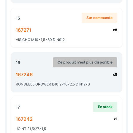
15
Sur commande
167271
x8
VIS CHC M10x1,5x80 DIN912
16
Ce produit n'est plus disponible
167246
x8
RONDELLE GROWER Ø10,2x16x2,5 DIN127B
17
En stock
167242
x1
JOINT 21,5/27x1,5