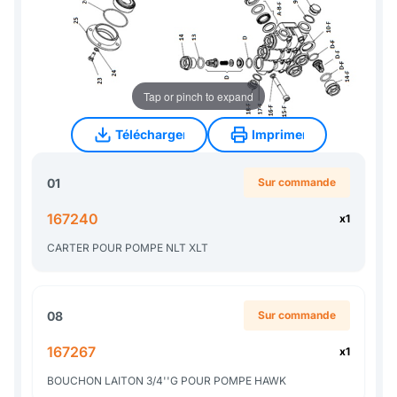
Tap or pinch to expand
Télécharger
Imprimer
Télécharger
Imprimer
01
Sur commande
167240
x1
CARTER POUR POMPE NLT XLT
08
Sur commande
167267
x1
BOUCHON LAITON 3/4''G POUR POMPE HAWK