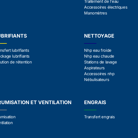
Traitement de l'eau
Accessoires électriques
Manomètres
UBRIFIANTS
NETTOYAGE
nsfert lubrifiants
Nhp eau froide
ckage lubrifiants
Nhp eau chaude
ution de rétention
Stations de lavage
Aspirateurs
Accessoires nhp
Nébulisateurs
RUMISATION ET VENTILATION
ENGRAIS
umisation
Transfert engrais
tilation