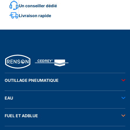
Un conseiller dédié
Livraison rapide
OUTILLAGE PNEUMATIQUE
Outils pneumatiques
EAU
Accessoires pneumatiques
Transfert de l'eau
FUEL ET ADBLUE
Tuyaux
Stockage de l'eau
Raccords et autres accessoires
Transfert fuel