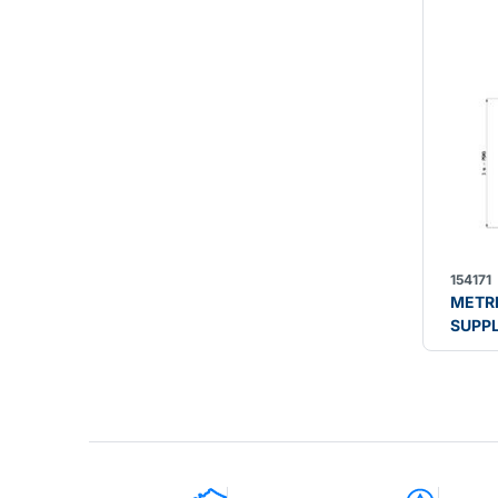
154171
METR
SUPP