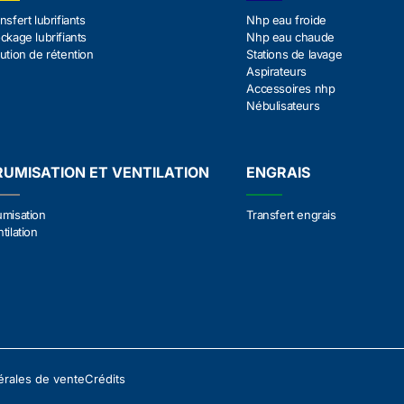
nsfert lubrifiants
Nhp eau froide
ckage lubrifiants
Nhp eau chaude
ution de rétention
Stations de lavage
Aspirateurs
Accessoires nhp
Nébulisateurs
RUMISATION ET VENTILATION
ENGRAIS
umisation
Transfert engrais
tilation
érales de vente
Crédits