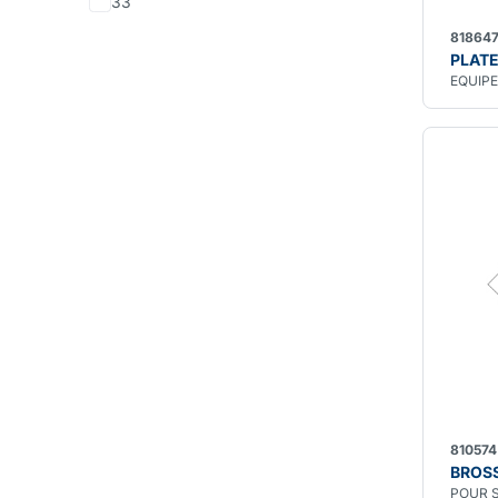
33
81864
PLAT
EQUIPE
810574
BROSS
POUR 