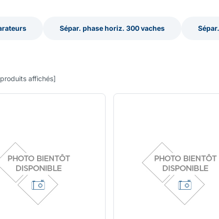
arateurs
Sépar. phase horiz. 300 vaches
Sépar.
arateurs
Sépar. phase horiz. 300 vaches
Sépar.
produits affichés
]