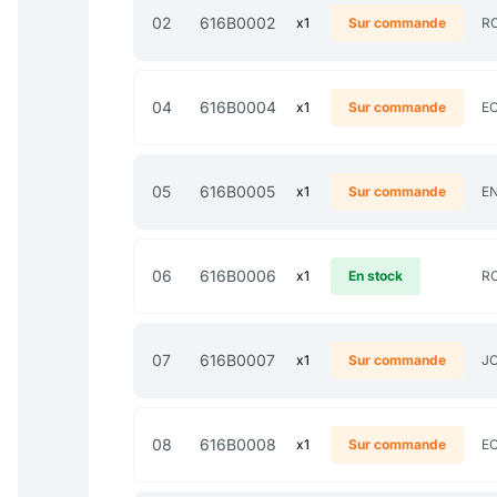
02
616B0002
x1
Sur commande
RO
04
616B0004
x1
Sur commande
E
05
616B0005
x1
Sur commande
E
06
616B0006
x1
En stock
RO
07
616B0007
x1
Sur commande
JO
08
616B0008
x1
Sur commande
E