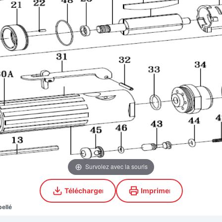
Survolez avec la souris
Télécharger
Imprimer
Télécharger
Imprimer
bellé