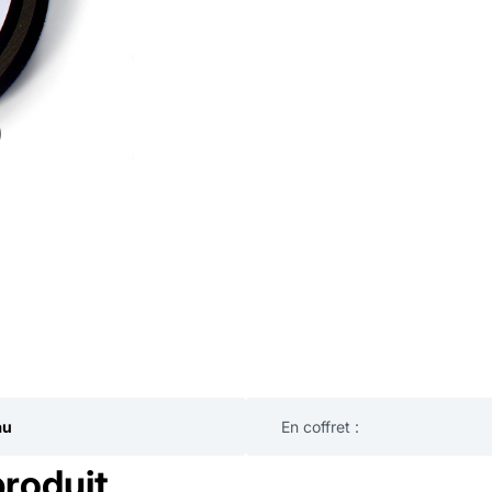
au
En coffret :
produit