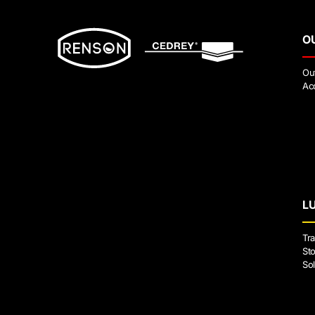
O
Ou
Ac
L
Tra
Sto
Sol