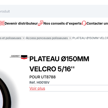
Devenir distributeur
Nos conseils d'experts
Contacter un
 et polisseuses
/
Access ponceuses polisseuses
/
PLATEAU Ø150MM VELCRO
PLATEAU Ø150MM
VELCRO 5/16''
POUR UT8788
Réf. H0018V
Voir plus