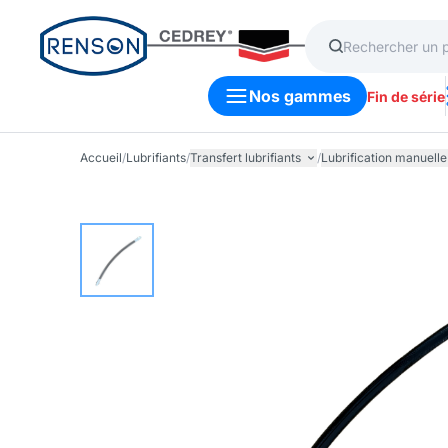
Nos gammes
Fin de série
Accueil
/
Lubrifiants
/
Transfert lubrifiants
/
Lubrification manuelle