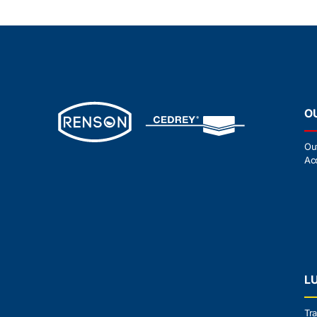
O
Ou
Ac
L
Tra