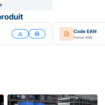
kg
produit
Code EAN
Format WEB