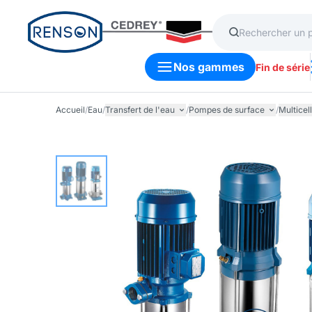
Nos gammes
Fin de série
Accueil
/
Eau
/
Transfert de l'eau
/
Pompes de surface
/
Multicel