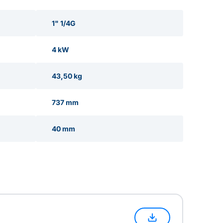
1" 1/4G
4 kW
43,50 kg
737 mm
40 mm