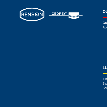
O
Ou
Ac
L
Tra
Sto
Sol