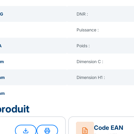
 G
DNR :
Puissance :
A
Poids :
mm
Dimension C :
mm
Dimension H1 :
mm
produit
Code EAN