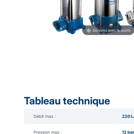
Survolez avec la souris
Tableau technique
Débit max :
220 L
Pression max :
12 ba