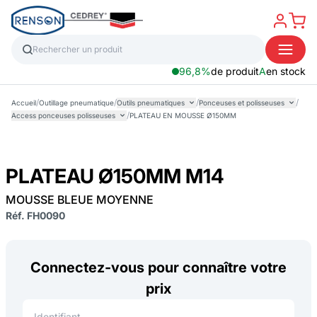
96,8%
de produit
A
en stock
/
/
/
/
Accueil
Outillage pneumatique
Outils pneumatiques
Ponceuses et polisseuses
/
Access ponceuses polisseuses
PLATEAU EN MOUSSE Ø150MM
PLATEAU Ø150MM M14
MOUSSE BLEUE MOYENNE
Réf. FH0090
Connectez-vous pour connaître votre
prix