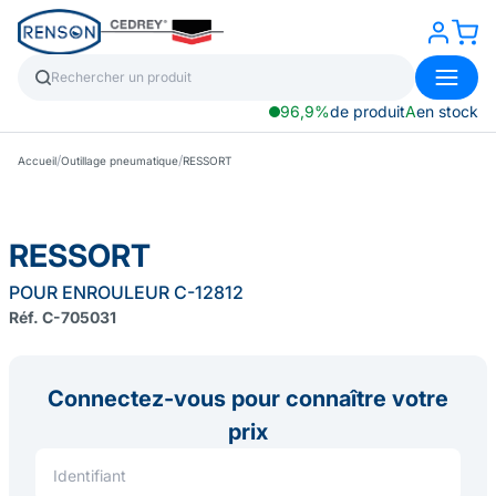
96,9%
de produit
A
en stock
/
/
Accueil
Outillage pneumatique
RESSORT
RESSORT
POUR ENROULEUR C-12812
Réf. C-705031
Connectez-vous pour connaître votre
prix