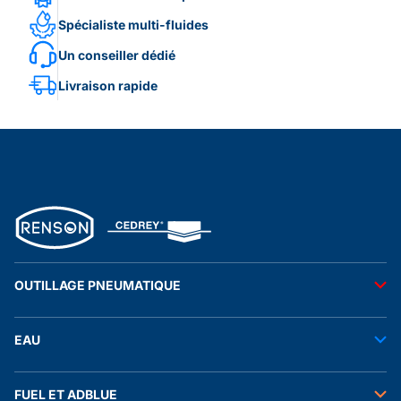
Spécialiste multi-fluides
Un conseiller dédié
Livraison rapide
OUTILLAGE PNEUMATIQUE
Outils pneumatiques
EAU
Accessoires pneumatiques
Transfert de l'eau
FUEL ET ADBLUE
Tuyaux