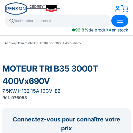
96,8%
de produit
A
en stock
/
/
Accueil
Effluents
MOTEUR TRI B35 3000T 400Vx690V
MOTEUR TRI B35 3000T
400Vx690V
7,5KW H132 15A 10CV IE2
Réf. 976053
Connectez-vous pour connaître votre
prix