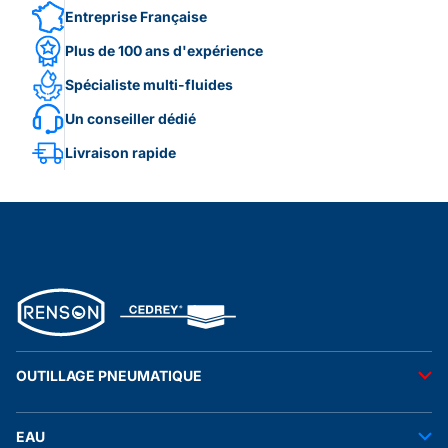
Entreprise Française
Plus de 100 ans d'expérience
Spécialiste multi-fluides
Un conseiller dédié
Livraison rapide
OUTILLAGE PNEUMATIQUE
Outils pneumatiques
EAU
Accessoires pneumatiques