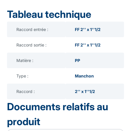
Tableau technique
Raccord entrée :
FF 2'' x 1''1/2
Raccord sortie :
FF 2'' x 1''1/2
Matière :
PP
Type :
Manchon
Raccord :
2'' x 1''1/2
Documents relatifs au
produit