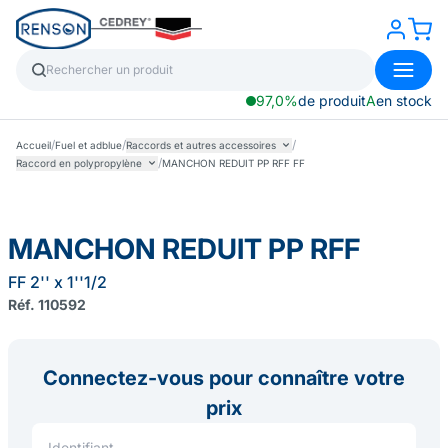
97,0%
de produit
A
en stock
/
/
/
Accueil
Fuel et adblue
Raccords et autres accessoires
/
Raccord en polypropylène
MANCHON REDUIT PP RFF FF
MANCHON REDUIT PP RFF
FF 2'' x 1''1/2
Réf. 110592
Connectez-vous pour connaître votre
prix