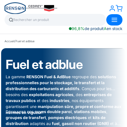
96,8%
de produit
A
en stock
/
Accueil
Fuel et adblue
Fuel et adblue
La gamme
RENSON Fuel & AdBlue
regroupe des
solutions
professionnelles pour le stockage, le transfert et la
distribution des carburants et additifs
. Conçus pour les
besoins des
exploitations agricoles
, des
entreprises de
travaux publics
et des
industries
, nos équipements
garantissent une
manipulation sûre, propre et conforme aux
Découvrez nos
cuves double paroi
,
stations mobiles
,
normes en vigueur
.
groupes de transfert
,
pompes électriques
et
kits de
distribution
adaptés au
fuel, gasoil non routier (GNR)
et à