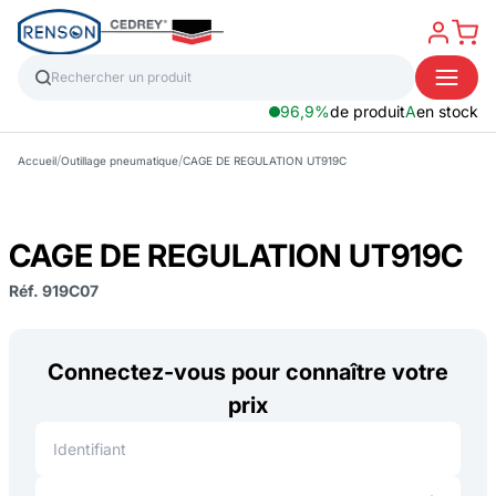
96,9%
de produit
A
en stock
/
/
Accueil
Outillage pneumatique
CAGE DE REGULATION UT919C
CAGE DE REGULATION UT919C
Réf. 919C07
Connectez-vous pour connaître votre
prix