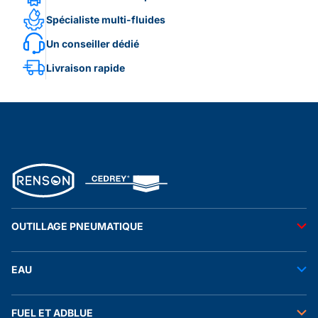
Spécialiste multi-fluides
Un conseiller dédié
Livraison rapide
OUTILLAGE PNEUMATIQUE
Outils pneumatiques
EAU
Accessoires pneumatiques
Transfert de l'eau
FUEL ET ADBLUE
Tuyaux