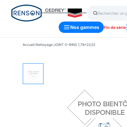
Nos gammes
Fin de série
Accueil
/
Nettoyage
/
JOINT O-RING 1,78x23,52