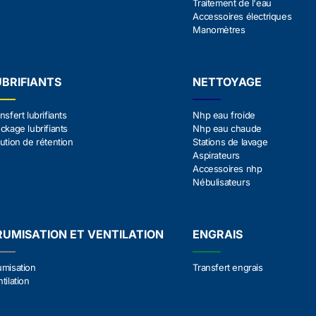
Traitement de l'eau
Accessoires électriques
Manomètres
UBRIFIANTS
NETTOYAGE
nsfert lubrifiants
Nhp eau froide
ckage lubrifiants
Nhp eau chaude
ution de rétention
Stations de lavage
Aspirateurs
Accessoires nhp
Nébulisateurs
RUMISATION ET VENTILATION
ENGRAIS
umisation
Transfert engrais
tilation