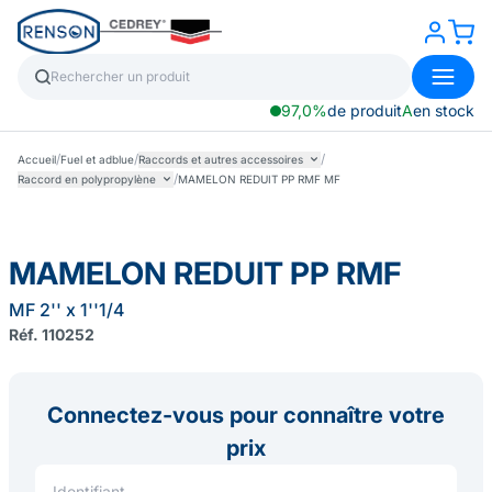
97,0%
de produit
A
en stock
/
/
/
Accueil
Fuel et adblue
Raccords et autres accessoires
/
Raccord en polypropylène
MAMELON REDUIT PP RMF MF
MAMELON REDUIT PP RMF
MF 2'' x 1''1/4
Réf. 110252
Connectez-vous pour connaître votre
prix