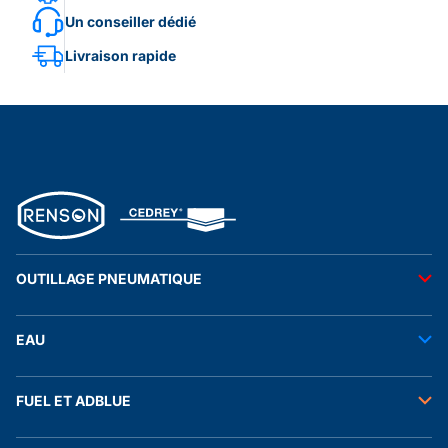
Un conseiller dédié
Livraison rapide
OUTILLAGE PNEUMATIQUE
Outils pneumatiques
EAU
Accessoires pneumatiques
Transfert de l'eau
FUEL ET ADBLUE
Tuyaux
Stockage de l'eau
Raccords et autres accessoires
Transfert fuel