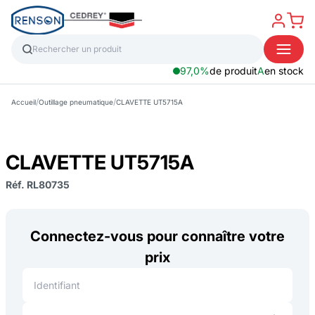
97,0%
de produit
A
en stock
/
/
Accueil
Outillage pneumatique
CLAVETTE UT5715A
CLAVETTE UT5715A
Réf. RL80735
Connectez-vous pour connaître votre
prix