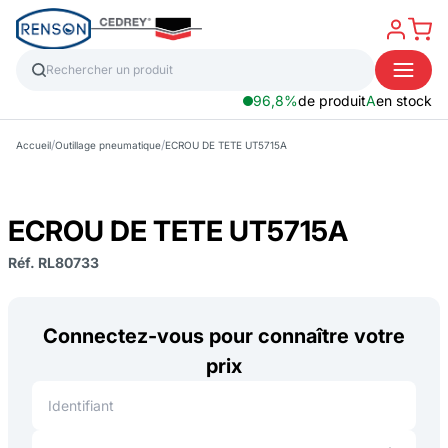
96,8%
de produit
A
en stock
/
/
Accueil
Outillage pneumatique
ECROU DE TETE UT5715A
ECROU DE TETE UT5715A
Réf. RL80733
Connectez-vous pour connaître votre
prix