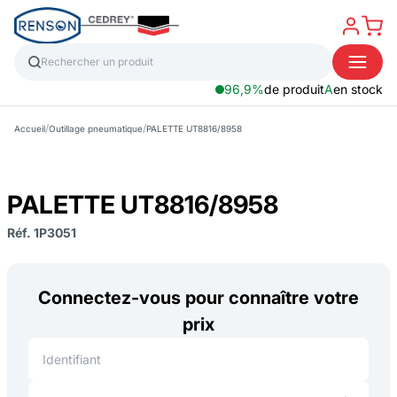
96,9%
de produit
A
en stock
/
/
Accueil
Outillage pneumatique
PALETTE UT8816/8958
PALETTE UT8816/8958
Réf. 1P3051
Connectez-vous pour connaître votre
prix