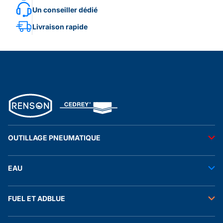
Un conseiller dédié
Livraison rapide
OUTILLAGE PNEUMATIQUE
Outils pneumatiques
EAU
Accessoires pneumatiques
Transfert de l'eau
FUEL ET ADBLUE
Tuyaux
Stockage de l'eau
Raccords et autres accessoires
Transfert fuel