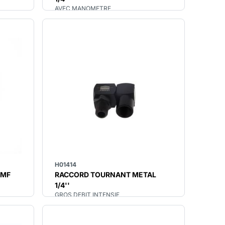
AVEC MANOMETRE
H01414
 MF
RACCORD TOURNANT METAL
1/4''
GROS DEBIT INTENSIF