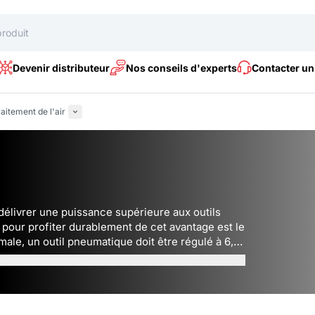
Devenir distributeur
Nos conseils d'experts
Contacter un
aitement de l'air
délivrer une puissance supérieure aux outils
n pour profiter durablement de cet avantage est le
male, un outil pneumatique doit être régulé à 6,4
puré. Découvrez la sélection CEDREY pour le
eumatiques
: lubrificateurs, huileurs, filtres et
es huiles spécial outils pneumatiques.