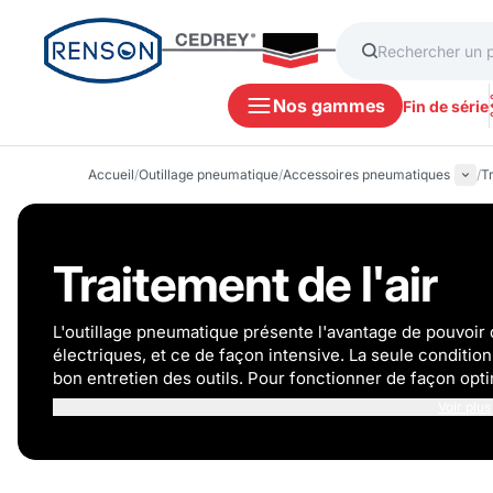
Nos gammes
Fin de série
Accueil
/
Outillage pneumatique
/
Accessoires pneumatiques
/
Tr
Traitement de l'air
L'outillage pneumatique présente l'avantage de pouvoir 
électriques, et ce de façon intensive. La seule conditio
bon entretien des outils. Pour fonctionner de façon opti
bar et être régulièrement et correctement lubrifié et é
Voir plus
traitement de l'air pour la maintenance de vos
outils pn
régulateurs disponibles séparément ou en kit ainsi que l