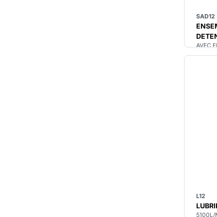
SAD12
ENSE
DETE
AVEC F
L12
LUBRI
5100L/