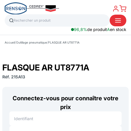
96,8%
de produit
A
en stock
/
/
Accueil
Outillage pneumatique
FLASQUE AR UT8771A
FLASQUE AR UT8771A
Réf. 215A13
Connectez-vous pour connaître votre
prix