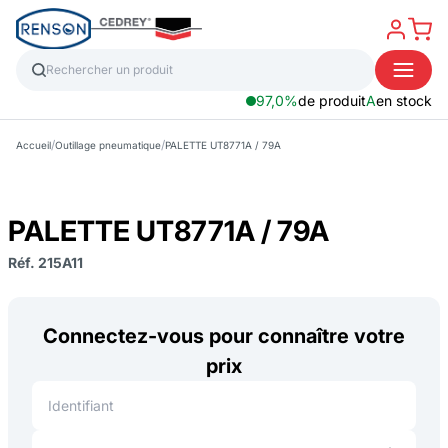
97,0%
de produit
A
en stock
/
/
Accueil
Outillage pneumatique
PALETTE UT8771A / 79A
PALETTE UT8771A / 79A
Réf. 215A11
Connectez-vous pour connaître votre
prix